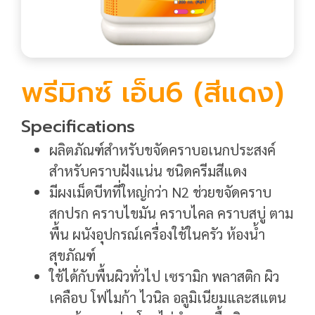
พรีมิกซ์ เอ็น6 (สีแดง)
Specifications
ผลิตภัณฑ์สำหรับขจัดคราบอเนกประสงค์
สำหรับคราบฝังแน่น ชนิดครีมสีแดง
มีผงเม็ดบีทที่ใหญ่กว่า N2 ช่วยขจัดคราบ
สกปรก คราบไขมัน คราบไคล คราบสบู่ ตาม
พื้น ผนังอุปกรณ์เครื่องใช้ในครัว ห้องน้ำ
สุขภัณฑ์
ใช้ได้กับพื้นผิวทั่วไป เซรามิก พลาสติก ผิว
เคลือบ โฟไมก้า ไวนิล อลูมิเนียมและสแตน