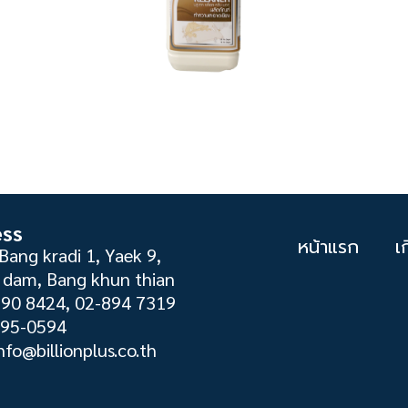
ess
หน้าแรก
เ
Bang kradi 1, Yaek 9,
dam, Bang khun thian
890 8424, 02-894 7319
895-0594
nfo@billionplus.co.th