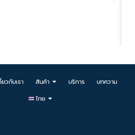
บลู
ผลิ
ดูเพ
กี่ยวกับเรา
สินค้า
บริการ
บทความ
ไทย