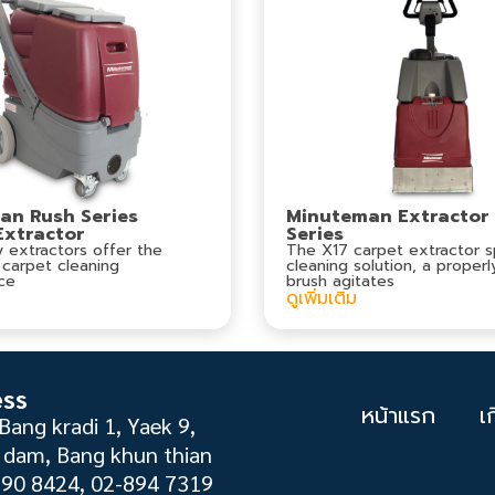
an Rush Series
Minuteman Extractor
Extractor
Series
 extractors offer the
The X17 carpet extractor s
 carpet cleaning
cleaning solution, a proper
ce
brush agitates
ดูเพิ่มเติม
ess
หน้าแรก
เ
Bang kradi 1, Yaek 9,
dam, Bang khun thian
890 8424, 02-894 7319