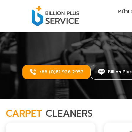
หน้า
+66 (0)81 926 2957
Billion Plu
CARPET
CLEANERS